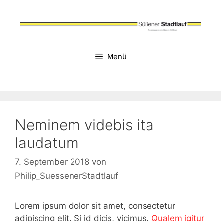
Zum
Inhalt
springen
Menü
Neminem videbis ita
laudatum
7. September 2018
von
Philip_SuessenerStadtlauf
Lorem ipsum dolor sit amet, consectetur
adipiscing elit. Si id dicis, vicimus.
Qualem igitur